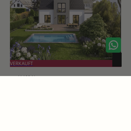
VERKAUFT
41462 Neuss
Großzügiges
Einfamilienhaus auf
begehrtem Grundstück in
der Neusser Bols-Siedlung
Haus zu kaufen