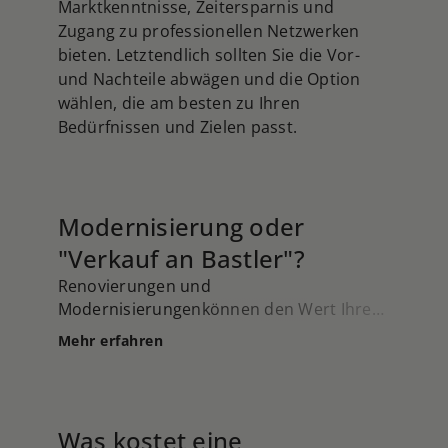
Marktkenntnisse, Zeitersparnis und
Zugang zu professionellen Netzwerken
bieten. Letztendlich sollten Sie die Vor-
und Nachteile abwägen und die Option
wählen, die am besten zu Ihren
Bedürfnissen und Zielen passt.
Modernisierung oder
"Verkauf an Bastler"?
Renovierungen und
Modernisierungenkönnen den Wert Ihrer
Immobilie erheblich steigern und mehr
Mehr erfahren
potenzielle Käufer ansprechen. Dazu
gehören kosmetische Verbesserungen wie
frische Farbe und neue Bodenbeläge,
Modernisierung von Küche und
Was kostet eine
Badezimmer, energieeffiziente Upgrades,