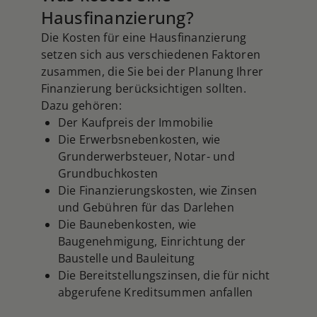
Hausfinanzierung?
Straßenansicht und
Landschaftsgestaltung, Reparaturen und
Die Kosten für eine Hausfinanzierung
Wartung, professionelle Reinigung, Home
setzen sich aus verschiedenen Faktoren
Staging und Inspektionen. In allen Fällen
zusammen, die Sie bei der Planung Ihrer
ist es ratsam, mit einem
Finanzierung berücksichtigen sollten.
Immobilienexperten zu sprechen, um die
Dazu gehören:
besten Optionen für Ihren spezifischen
Der Kaufpreis der Immobilie
Fall zu ermitteln und den Return on
Die Erwerbsnebenkosten, wie
Investment zu maximieren.
Grunderwerbsteuer, Notar- und
Grundbuchkosten
Die Finanzierungskosten, wie Zinsen
und Gebühren für das Darlehen
Die Baunebenkosten, wie
Baugenehmigung, Einrichtung der
Baustelle und Bauleitung
Die Bereitstellungszinsen, die für nicht
abgerufene Kreditsummen anfallen