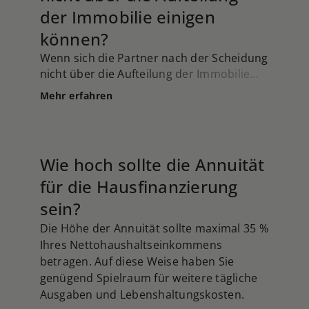
der Immobilie einigen
können?
Wenn sich die Partner nach der Scheidung
nicht über die Aufteilung der Immobilie
einigen können, kann dies zu rechtlichen
Mehr erfahren
Auseinandersetzungen führen. In diesem
Fall können verschiedene Schritte
unternommen werden: Mediation: Die
Partner können einen Mediator
Wie hoch sollte die Annuität
einschalten, um bei der Lösung ihrer
für die Hausfinanzierung
Meinungsverschiedenheiten zu helfen. Ein
Mediator ist eine neutrale Person, die
sein?
dabei unterstützt, eine Einigung zu
Die Höhe der Annuität sollte maximal 35 %
erzielen, die für beide Parteien akzeptabel
Ihres Nettohaushaltseinkommens
ist. Gerichtsverfahren: Wenn eine Einigung
betragen. Auf diese Weise haben Sie
durch Verhandlungen oder Mediation
genügend Spielraum für weitere tägliche
nicht erzielt werden kann, kann einer der
Ausgaben und Lebenshaltungskosten.
Partner rechtliche Schritte einleiten,