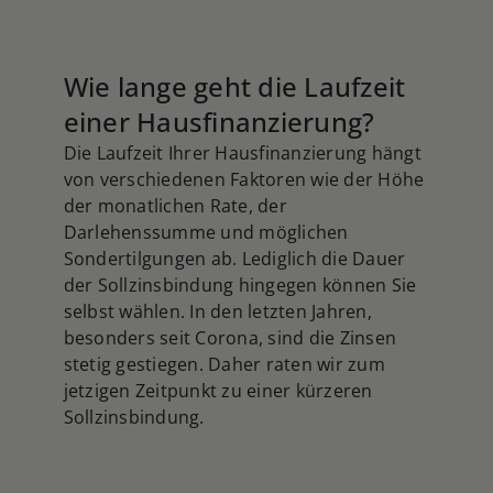
indem er vor Gericht geht. Das Gericht
wird dann die Angelegenheit prüfen und
eine Entscheidung treffen, wie die
Immobilie aufgeteilt wird. Verkauf der
Wie lange geht die Laufzeit
Immobilie: In einigen Fällen kann das
einer Hausfinanzierung?
Gericht entscheiden, dass die Immobilie
Die Laufzeit Ihrer Hausfinanzierung hängt
verkauft und der Erlös aufgeteilt wird,
von verschiedenen Faktoren wie der Höhe
wenn die Partner sich nicht einigen
der monatlichen Rate, der
können. Rechtliche Verfahren können
kosten- und zeitintensiv sein und sind oft
Darlehenssumme und möglichen
mit emotionalem Stress verbunden. Es ist
Sondertilgungen ab. Lediglich die Dauer
daher ratsam, alternative Wege zur
der Sollzinsbindung hingegen können Sie
Konfliktlösung zu suchen und
selbst wählen. In den letzten Jahren,
professionellen Rat einzuholen, um die
besonders seit Corona, sind die Zinsen
besten Optionen zu finden.
stetig gestiegen. Daher raten wir zum
jetzigen Zeitpunkt zu einer kürzeren
Sollzinsbindung.