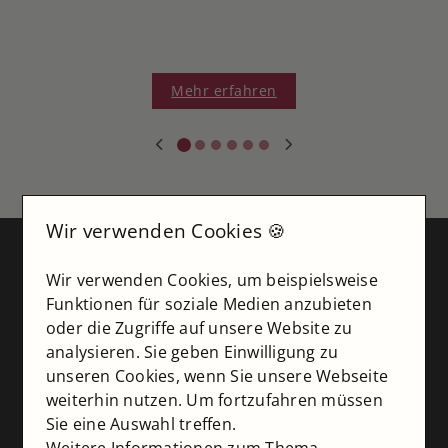
Mehr erfahren
Wir verwenden Cookies 🍪
Service
Wir verwenden Cookies, um beispielsweise
Funktionen für soziale Medien anzubieten
Persönliche Immobilienberatung im Boutique-
oder die Zugriffe auf unsere Website zu
Stil
analysieren. Sie geben Einwilligung zu
Boutique-Service bedeutet
individuelle
unseren Cookies, wenn Sie unsere Webseite
Strategien statt Standardlösungen
– bei uns
weiterhin nutzen. Um fortzufahren müssen
stehen Sie und Ihre Immobilie im Mittelpunkt.
Sie eine Auswahl treffen.