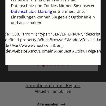
Weitere Informationen zum Thema
Alle ansehen
Datenschutz und Cookies können Sie unserer
Datenschutzerklärung
entnehmen. Unter
Einstellungen können Sie gezielt Optionen ein
Diskreter
und ausschalten.
Immobilienverkauf
Vertraulich verkaufen – gezielt, sicher und
sCode": 500, "error": { "type": "SERVER_ERROR", "description
ohne Aufmerksamkeit von außen.
Undefined property: WhichBrowser\\Model\\Device::$mo
in file \/var\/www\/vhosts\/rittberg-
Mehr erfahren
en.de\/website\/src\/Domain\/Request\/Utils\/TwigRende
Immobilien in der Region
Aktuelle Immobilien
Alle ansehen