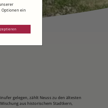
unserer
t Optionen ein
kzeptieren
inufer gelegen, zählt Neuss zu den ältesten
 Mischung aus historischem Stadtkern,