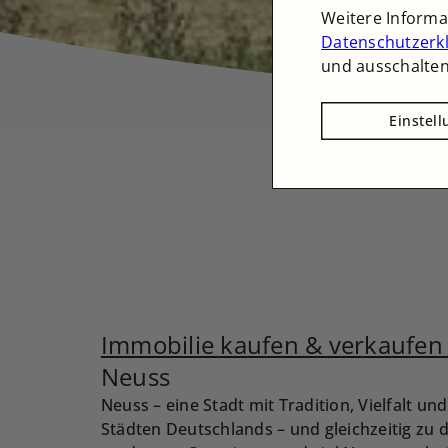
Weitere Inform
Datenschutzerk
und ausschalten
Einstel
Immobilie kaufen & verkaufen
Neuss
Neuss – eine Stadt mit Tradition, Vielfalt u
Städten Deutschlands – und gleichzeitig zu