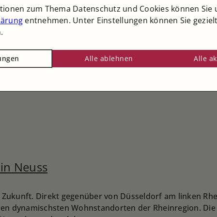
ationen zum Thema Datenschutz und Cookies können Sie 
lärung
entnehmen. Unter Einstellungen können Sie geziel
.
lungen
Alle ablehnen
Alle a
 in Neuss
nd Zukunft. Direkt gegenüber von Düsseldorf am linken Rhe
 den dynamischsten Wohnstandorten der Rheinregion. Die