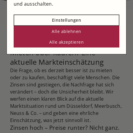
und ausschalten.
Einstellungen
Alle ablehnen
02. April 2025
Alle akzeptieren
Mieten oder kaufen? Eine
aktuelle Markteinschätzung
Die Frage, ob es derzeit besser ist zu mieten
oder zu kaufen, beschäftigt viele Menschen. Die
Zinsen sind gestiegen, die Nachfrage hat sich
verändert – doch die Unsicherheit bleibt. Wir
werfen einen klaren Blick auf die aktuelle
Marktsituation rund um Düsseldorf, Meerbusch,
Neuss & Co. – und geben eine ehrliche
Einschätzung, was jetzt sinnvoll ist.
Zinsen hoch – Preise runter? Nicht ganz.