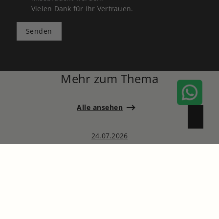
Vielen Dank für Ihr Vertrauen.
Senden
Mehr zum Thema
Alle ansehen
24.07.2026
Geschwister auszahlen statt
verkaufen:
Immobilienbewertung,
Finanzierung & Notartermin
verständlich erklärt