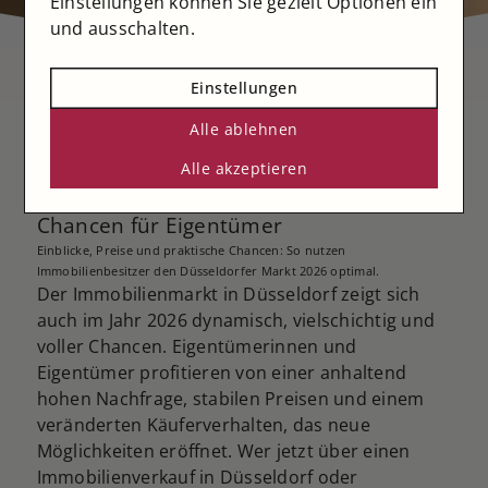
Einstellungen können Sie gezielt Optionen ein
und ausschalten.
Einstellungen
Alle ablehnen
Trends auf dem Immobilienmarkt
Alle akzeptieren
Düsseldorf 2026 – Preise, Nachfrage und
Chancen für Eigentümer
Einblicke, Preise und praktische Chancen: So nutzen
Immobilienbesitzer den Düsseldorfer Markt 2026 optimal.
Der Immobilienmarkt in Düsseldorf zeigt sich
auch im Jahr 2026 dynamisch, vielschichtig und
voller Chancen. Eigentümerinnen und
Eigentümer profitieren von einer anhaltend
hohen Nachfrage, stabilen Preisen und einem
veränderten Käuferverhalten, das neue
Möglichkeiten eröffnet. Wer jetzt über einen
Immobilienverkauf in Düsseldorf oder