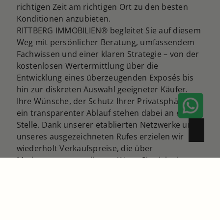
richtigen Zeit am richtigen Ort zu den besten
Konditionen anzubieten.
RITTBERG IMMOBILIEN® begleitet Sie auf diesem
Weg mit persönlicher Beratung, umfassendem
Fachwissen und einer klaren Strategie – von der
kostenlosen Wertermittlung über die
Entwicklung eines überzeugenden Exposés bis
hin zur diskreten Auswahl geeigneter Käufer.
Ihre Wünsche, der Schutz Ihrer Privatsphäre und
ein transparenter Ablauf stehen dabei an erster
Stelle. Dank unserer etablierten Netzwerke und
unseres ausgezeichneten Rufes erzielen wir
wiederholt Verkaufspreise, die über
Markterwartungen liegen. Wenn Sie sich einen
erfolgreichen, stressfreien Immobilienverkauf
wünschen, stehen wir Ihnen gerne als
persönlicher Ansprechpartner zur Seite –
kontaktieren Sie uns jederzeit unverbindlich für
ein Gespräch oder eine erste Werteinschätzung