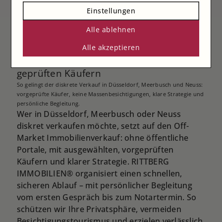
Einstellungen
Alle ablehnen
Off-Market Immobilienverkauf
Alle akzeptieren
Düsseldorf diskret, schnell und mit
geprüften Käufern
So gelingt der diskrete Verkauf in Düsseldorf, Meerbusch und Neuss:
vorgeprüfte Käufer, keine Massenbesichtigungen, klare Strategie und
persönliche Begleitung.
Wer in Düsseldorf, Meerbusch oder Neuss
diskret verkaufen möchte, setzt auf den Off-
Market Immobilienverkauf: ohne öffentliche
Portale, mit ausgewählten, vorgeprüften
Käufern und klarer Strategie. RITTBERG
IMMOBILIEN® organisiert einen schnellen,
sicheren Ablauf – mit persönlicher Begleitung
vom ersten Gespräch bis zum Notartermin. So
schützen wir Ihre Privatsphäre, vermeiden
Besichtigungstourismus und erzielen verlässlich