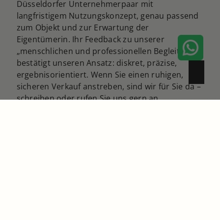
Düsseldorfer Unternehmerpaar mit
langfristigem Nutzungskonzept, genau passend
zum Objekt und zur Erwartung der
Eigentümerin. Ihr Feedback zu unserer
„menschlichen und professionellen Begleitung“
bestätigt unseren Ansatz: diskret, präzise,
ergebnisorientiert. Wenn Sie einen ruhigen,
sicheren Verkauf anstreben, sind wir für Sie da –
schreiben oder rufen Sie uns gern an.
Kontakt