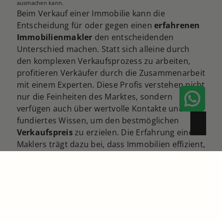
ausmachen kann.
Beim Verkauf einer Immobilie kann die
Entscheidung für oder gegen einen
erfahrenen
Immobilienmakler
den entscheidenden
Unterschied machen. Statt sich alleine durch
den komplexen Verkaufsprozess zu arbeiten,
profitieren Verkäufer durch die Zusammenarbeit
mit einem Experten. Diese Profis verstehen nicht
nur die Feinheiten des Marktes, sondern
verfügen auch über wertvolle Kontakte und
fundiertes Wissen, um den bestmöglichen
Verkaufspreis
zu erzielen. Die Erfahrung eines
Maklers trägt dazu bei, dass Immobilien effizient,
zielgerichtet und mit einem geringeren
Stressfaktor verkauft werden können.
Neben der Preisgestaltung kümmern sich Makler
auch um die optimale Präsentation Ihrer
Immobilie. Durch den Einsatz hochwertiger
Fotografien und ansprechender Exposés wird