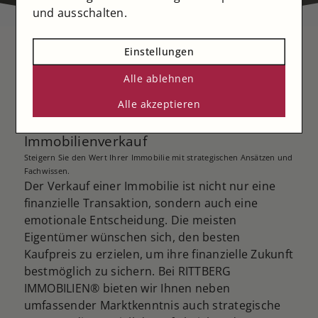
und ausschalten.
Einstellungen
Alle ablehnen
Kaufpreisoptimierung: So erzielen Sie
Alle akzeptieren
den höchsten Profit beim
Immobilienverkauf
Steigern Sie den Wert Ihrer Immobilie mit strategischen Ansätzen und
Fachwissen.
Der Verkauf einer Immobilie ist nicht nur eine
finanzielle Transaktion, sondern auch eine
emotionale Entscheidung. Die meisten
Eigentümer wünschen sich, den besten
Kaufpreis zu erzielen, um ihre finanzielle Zukunft
bestmöglich zu sichern. Bei RITTBERG
IMMOBILIEN® bieten wir Ihnen neben
umfassender Marktkenntnis auch strategische