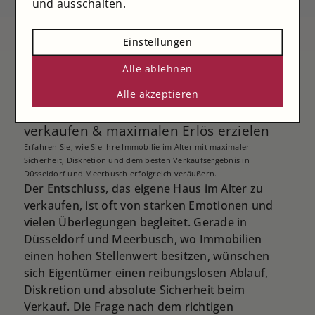
und ausschalten.
Einstellungen
Alle ablehnen
Hausverkauf im Alter in Düsseldorf &
Alle akzeptieren
Meerbusch – sicher entscheiden, diskret
verkaufen & maximalen Erlös erzielen
Erfahren Sie, wie Sie Ihre Immobilie im Alter mit maximaler
Sicherheit, Diskretion und dem besten Verkaufsergebnis in
Düsseldorf und Meerbusch erfolgreich veräußern.
Der Entschluss, das eigene Haus im Alter zu
verkaufen, ist oft von starken Emotionen und
vielen Überlegungen begleitet. Gerade in
Düsseldorf und Meerbusch, wo Immobilien
einen hohen Stellenwert besitzen, wünschen
sich Eigentümer einen reibungslosen Ablauf,
Diskretion und absolute Sicherheit beim
Verkauf. Die Frage nach dem richtigen