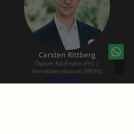
Carsten Rittberg
Diplom-Kaufmann (FH) |
Immobilienökonom (IREBS)
+49 172 4410 777
buero@rittberg-immobilien.de
Thema
Anrede